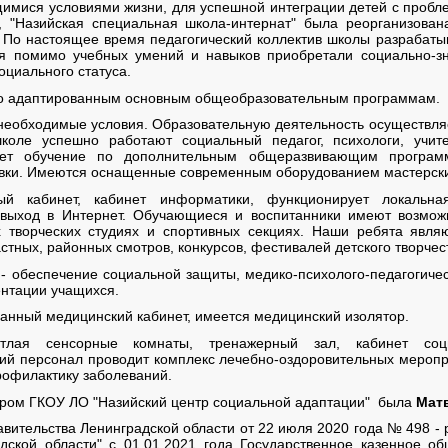
ющимися условиями жизни, для успешной интеграции детей с пробл
 "Назийская специальная школа-интернат" была реорганизован
 По настоящее время педагогический коллектив школы разрабаты
я помимо учебных умений и навыков приобретали социально-з
оциального статуса.
по адаптированным основным общеобразовательным программам.
 необходимые условия. Образовательную деятельность осуществл
коле успешно работают социальный педагог, психологи, учит
яет обучение по дополнительным общеразвивающим програ
ки. Имеются оснащенные современным оборудованием мастерск
й кабинет, кабинет информатики, функционирует локальная
 выход в Интернет. Обучающиеся и воспитанники имеют возмож
 творческих студиях и спортивных секциях. Наши ребята явля
тных, районных смотров, конкурсов, фестивалей детского творчес
- обеспечение социальной защиты, медико-психолого-педагогиче
нтации учащихся.
анный медицинский кабинет, имеется медицинский изолятор.
лая сенсорные комнаты, тренажерный зал, кабинет социа
й персонал проводит комплекс лечебно-оздоровительных меропр
рофилактику заболеваний.
тором ГКОУ ЛО "Назийский центр социальной адаптации" была
Мат
вительства Ленинградской области от 22 июля 2020 года № 498 - 
дской области" с 01.01.2021 года Государственное казенное о