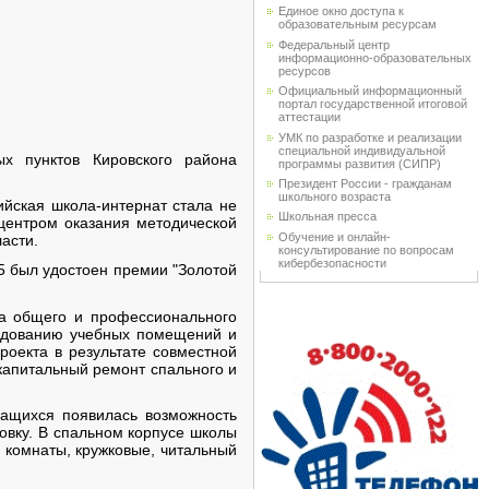
Единое окно доступа к
образовательным ресурсам
Федеральный центр
информационно-образовательных
ресурсов
Официальный информационный
портал государственной итоговой
аттестации
УМК по разработке и реализации
специальной индивидуальной
ых пунктов Кировского района
программы развития (СИПР)
Президент России - гражданам
школьного возраста
ийская школа-интернат стала не
Школьная пресса
 центром оказания методической
Обучение и онлайн-
асти.
консультирование по вопросам
кибербезопасности
05 был удостоен премии "Золотой
та общего и профессионального
рудованию учебных помещений и
роекта в результате совместной
капитальный ремонт спального и
чащихся появилась возможность
овку. В спальном корпусе школы
 комнаты, кружковые, читальный