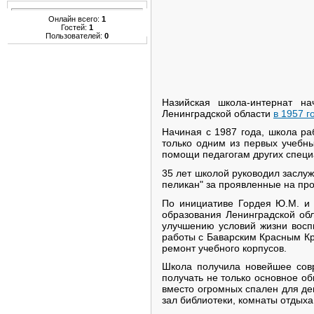
Онлайн всего:
1
Гостей:
1
Пользователей:
0
Назийская школа-интернат на
Ленинградской области
в 1957 г
Начиная с 1987 года, школа ра
только одним из первых учебны
помощи педагогам других специ
35 лет школой руководил заслу
пеликан" за проявленные на п
По инициативе Гордея Ю.М. и 
образования Ленинградской об
улучшению условий жизни воспи
работы с Баварским Красным Кр
ремонт учебного корпусов.
Школа получила новейшее совр
получать не только основное о
вместо огромных спален для де
зал библиотеки, комнаты отдыха