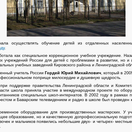
чала осуществлять обучение детей из отдаленных населенн
оду
.
ботала как специальное коррекционное учебное учреждение. Наз
х учреждений России для детей с проблемами в развитии, но и
альных учебных заведений Кировского района и Ленинградской обл
женный учитель России
Гордей Юрий Михайлович
, который в 20
рофессиональном поприще милосердие и душевную щедрость.
при поддержке правительства Ленинградской области и Комите
ласти школа приняла участие в международном проекте по обо
танников специальных школ-интернатов. В 2002 году в рамках п
естом и Баварским телевидением и радио в школе был проведен 
еменное оборудование для производственных мастерских. У у
бщее образование, но и качественную допрофессиональную подгот
вочек и мальчиков появились небольшие двух- и четырех- местные
.