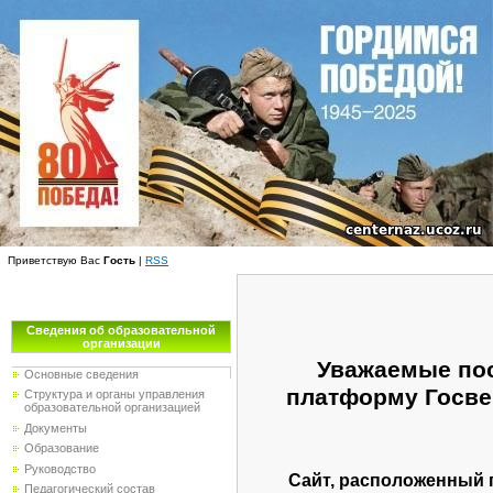
Приветствую Вас
Гость
|
RSS
Сведения об образовательной
организации
Уважаемые пос
Основные сведения
платформу Госве
Структура и органы управления
образовательной организацией
Документы
Образование
Руководство
Сайт, расположенный 
Педагогический состав