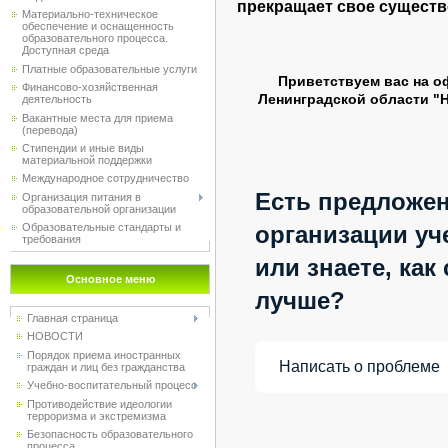
прекращает свое существо
Материально-техническое
обеспечение и оснащенность
образовательного процесса.
Доступная среда
Платные образовательные услуги
Приветствуем вас на 
Финансово-хозяйственная
Ленинградской области "
деятельность
Вакантные места для приема
(перевода)
Стипендии и иные виды
материальной поддержки
Международное сотрудничество
Есть предложе
Организация питания в
образовательной организации
организации уч
Образовательные стандарты и
требования
или знаете, как
Основное меню
лучше?
Главная страница
НОВОСТИ
Порядок приема иностранных
Написать о проблеме
граждан и лиц без гражданства
Учебно-воспитательный процесс
Противодействие идеологии
терроризма и экстремизма
Безопасность образовательного
процесса