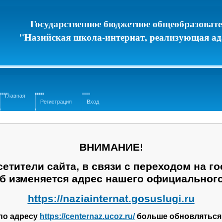
Государственное бюджетное общеобразоват
"Назийская школа-интернат, реализующая а
Главная
Регистрация
Вход
ВНИМАНИЕ!
етители сайта, в связи с переходом на г
б изменяется адрес нашего официального
https://naziainternat.gosuslugi.ru
по адресу
https://centernaz.ucoz.ru/
больше обновляться 