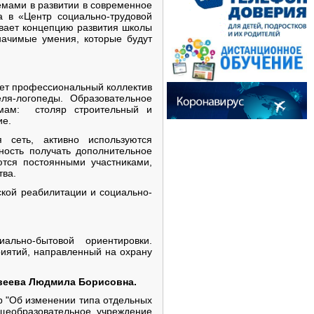
емами в развитии в современное
а в «Центр социально-трудовой
вает концепцию развития школы
начимые умения, которые будут
яет профессиональный коллектив
еля-логопеды. Образовательное
ммам: столяр строительный и
ие.
 сеть, активно используются
ность получать дополнительное
ются постоянными участниками,
тва.
ской реабилитации и социально-
льно-бытовой ориентировки.
иятий, направленный на охрану
веева Людмила Борисовна.
р "Об изменении типа отдельных
бщеобразовательное учреждение