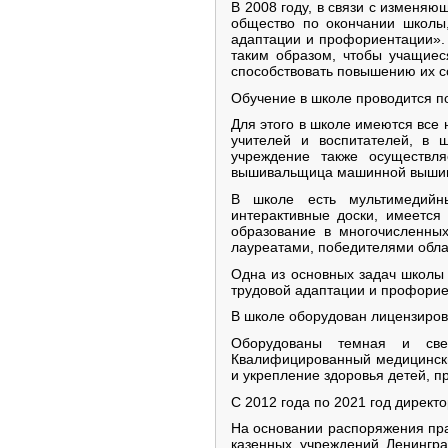
В 2008 году, в связи с изменя
общество по окончании школы,
адаптации и профориентации».
таким образом, чтобы учащиес
способствовать повышению их с
Обучение в школе проводится 
Для этого в школе имеются все
учителей и воспитателей, в ш
учреждение также осуществл
вышивальщица машинной вышив
В школе есть мультимедийны
интерактивные доски, имеется
образование в многочисленных
лауреатами, победителями облас
Одна из основных задач школы 
трудовой адаптации и профорие
В школе оборудован лицензиров
Оборудованы темная и свет
Квалифицированный медицински
и укрепление здоровья детей, п
С 2012 года по 2021 год дирек
На основании распоряжения пра
казенных учреждений Ленингра